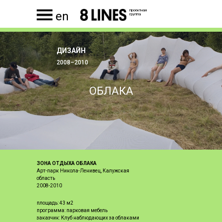
проектная
en
группа
ДИЗАЙН
2008–2010
ОБЛАКА
ЗОНА ОТДЫХА ОБЛАКА
Арт-парк Никола-Ленивец, Калужская
область
2008-2010
площадь: 43 м2
программа: парковая мебель
заказчик: Клуб наблюдающих за облаками