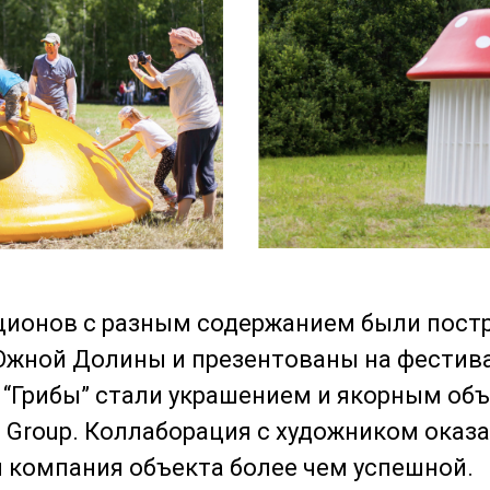
кционов с разным содержанием были пост
жной Долины и презентованы на фестив
 “Грибы” стали украшением и якорным объ
 Group. Коллаборация с художником оказ
 компания объекта более чем успешной.