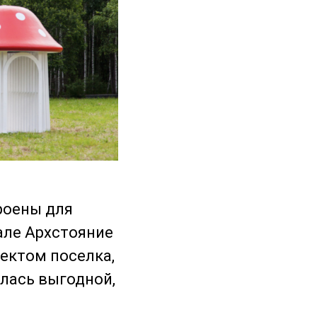
роены для
але Архстояние
ектом поселка,
алась выгодной,