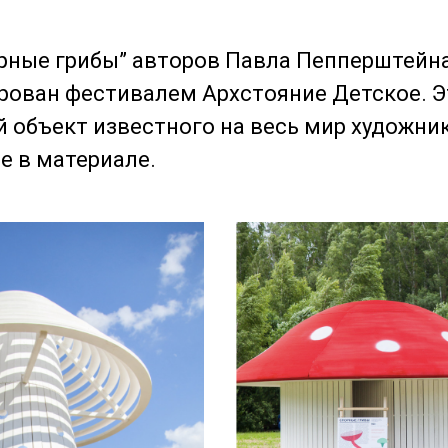
орные грибы” авторов Павла Пепперштейна
ован фестивалем Архстояние Детское. Э
 объект известного на весь мир художн
е в материале.