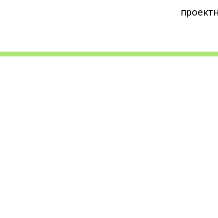
проектн
ОРНТЫЕ ГР