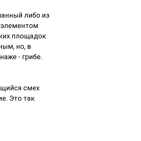
ланный либо из
м элементом
ских площадок
ым, но, в
аже - грибе.
ющийся смех
е. Это так