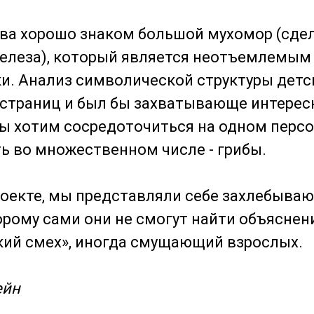
тва хорошо знаком большой мухомор (сде
 железа), который является неотъемлемы
и. Анализ символической структуры дет
 страниц и был бы захватывающе интересн
ы хотим сосредоточиться на одном персон
ь во множественном числе - грибы.
роекте, мы представляли себе захлебыва
торому сами они не смогут найти объяснени
ий смех», иногда смущающий взрослых.
ейн