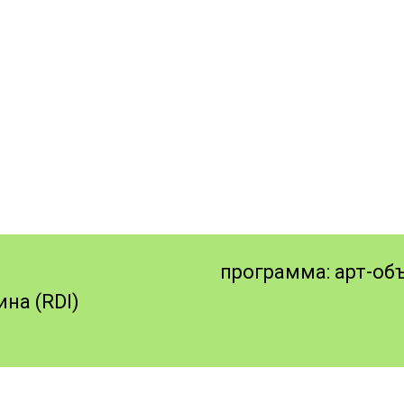
программа: арт-об
на (RDI)