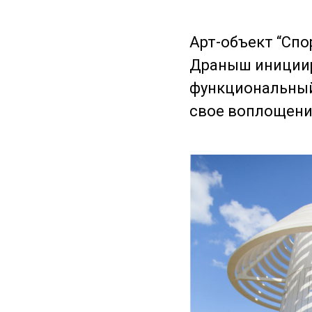
Арт-объект “Сп
Драныш инициир
функциональный
свое воплощени